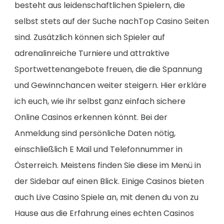
besteht aus leidenschaftlichen Spielern, die
selbst stets auf der Suche nachTop Casino Seiten
sind. Zusätzlich können sich Spieler auf
adrenalinreiche Turniere und attraktive
Sportwettenangebote freuen, die die Spannung
und Gewinnchancen weiter steigern. Hier erkläre
ich euch, wie ihr selbst ganz einfach sichere
Online Casinos erkennen könnt. Bei der
Anmeldung sind persönliche Daten nötig,
einschließlich E Mail und Telefonnummer in
Österreich. Meistens finden Sie diese im Menü in
der Sidebar auf einen Blick. Einige Casinos bieten
auch Live Casino Spiele an, mit denen du von zu
Hause aus die Erfahrung eines echten Casinos