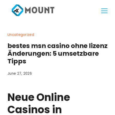
Uncategorized
bestes msn casino ohne lizenz
Änderungen: 5 umsetzbare
Tipps
June 27, 2026
Neue Online
Casinos in